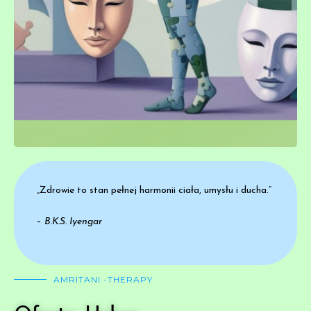
„Zdrowie to stan pełnej harmonii ciała, umysłu i ducha.”
–
B.K.S. Iyengar
AMRITANI -THERAPY